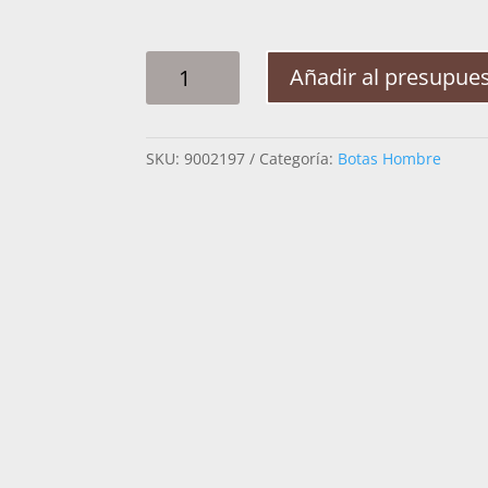
BOTA
Añadir al presupue
HOMBRE
CUADRA
828VNTV
SKU:
9002197
Categoría:
Botas Hombre
DIEGO
PARIS
VENADO
CANTIDAD