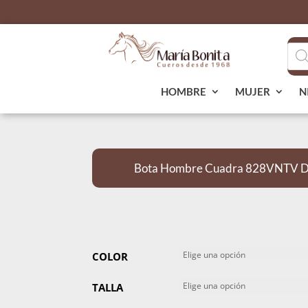
Bús
de
pro
HOMBRE
MUJER
N
Bota Hombre Cuadra 828VNTV Di
COLOR
TALLA