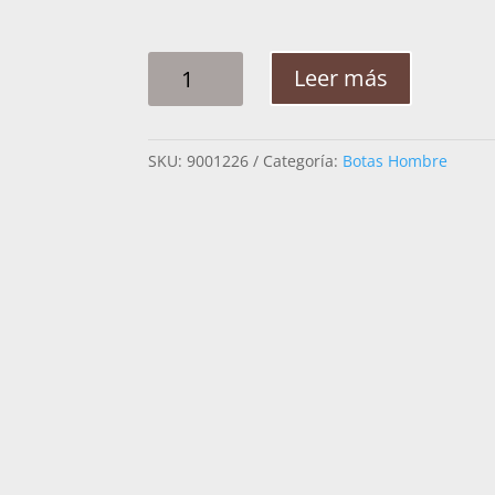
BOTA
Leer más
HOMBRE
CUADRA
N48MTTS
SKU:
9001226
Categoría:
Botas Hombre
INCA
MANTARRAYA
CANTIDAD