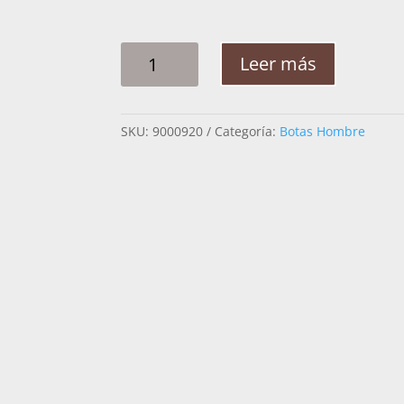
BOTA
Leer más
HOMBRE
CUADRA
RET
SKU:
9000920
Categoría:
Botas Hombre
BELLY
VERO
1B1DPH
PITON
CANTIDAD