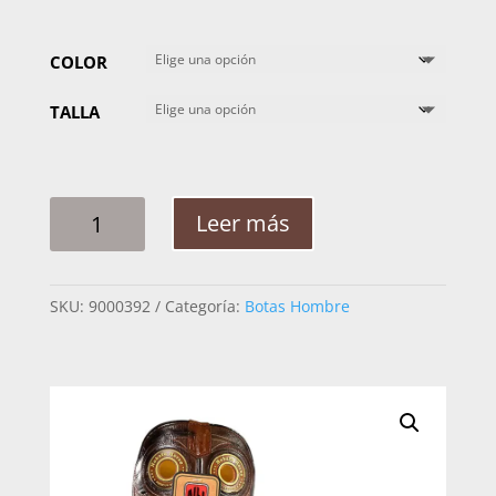
COLOR
TALLA
BOTA
Leer más
HOMBRE
NOKOTA
BISONTE
SKU:
9000392
Categoría:
Botas Hombre
WAX
H10
CANTIDAD