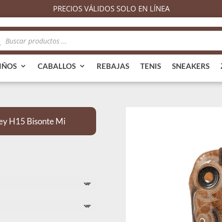
PRECIOS VÁLIDOS SOLO EN LÍNEA
queda
ductos
IÑOS
CABALLOS
REBAJAS
TENIS
SNEAKERS
ey H15 Bisonte Mi