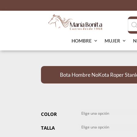
Bús
de
pro
HOMBRE
MUJER
N
Bota Hombre NoKota Roper Stanl
COLOR
TALLA