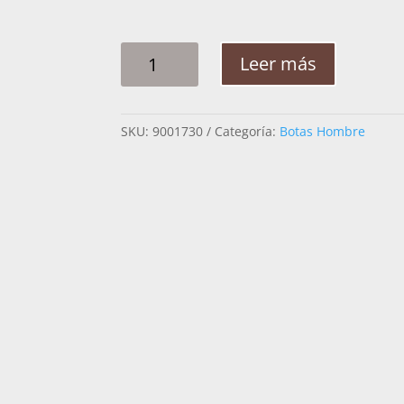
BOTA
Leer más
HOMBRE
NOKOTA
ROPER
SKU:
9001730
Categoría:
Botas Hombre
STANLEY
H15
BISONTE
MI
CANTIDAD