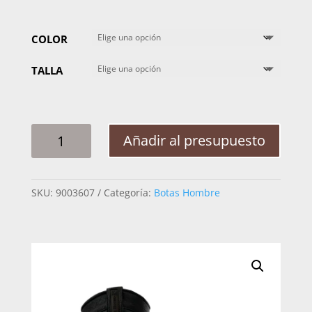
COLOR
TALLA
BOTA
Añadir al presupuesto
HOMBRE
NOKOTA
THOMAS
SKU:
9003607
Categoría:
Botas Hombre
13
BUFALO
CANTIDAD