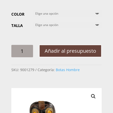
COLOR
TALLA
BOTA
Añadir al presupuesto
JUVENIL
NOKOTA
CRAZY
SKU:
9001279
Categoría:
Botas Hombre
STANLEY
S051531
RES
CANTIDAD