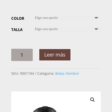
COLOR
TALLA
BOTA
Leer más
JUVENIL
NOKOTA
STANLEY
SKU:
9001744
Categoría:
Botas Hombre
ROPER
H15
THAN
SUELA
TORKE
CANTIDAD