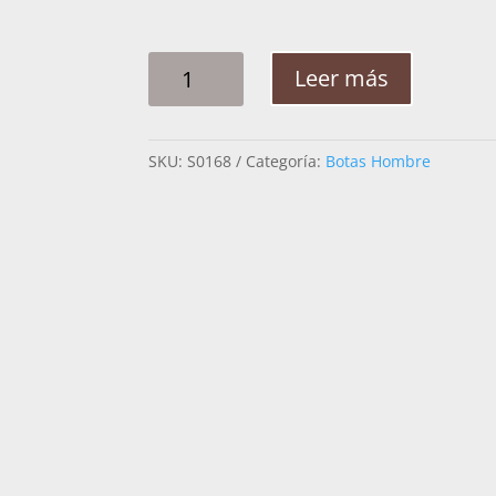
BOTA
Leer más
MABO
AVESTRUZ
OVAL
SKU:
S0168
Categoría:
Botas Hombre
CANTIDAD