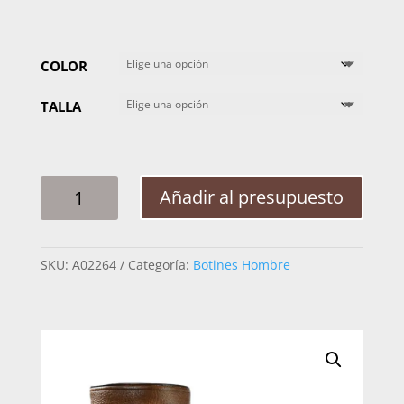
COLOR
TALLA
BOTIN
Añadir al presupuesto
HOMBRE
CUADRA
FIRENZE
SKU:
A02264
Categoría:
Botines Hombre
G08VNVN
VENADO
CANTIDAD