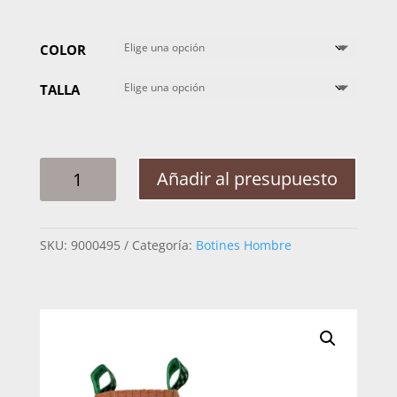
COLOR
TALLA
BOTIN
Añadir al presupuesto
HOMBRE
LA
BARCA
SKU:
9000495
Categoría:
Botines Hombre
POLIURETANO
P218
CANTIDAD