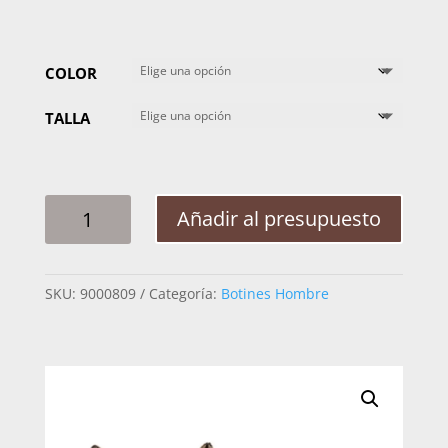
COLOR
TALLA
BOTIN
Añadir al presupuesto
HOMBRE
TM44
FRANCES
SKU:
9000809
Categoría:
Botines Hombre
NOBUCK
SUELA
DE
CUERO
CANTIDAD