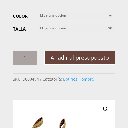
COLOR
TALLA
BOTIN
Añadir al presupuesto
LA
BARCA
PASO
SKU:
9000494
Categoría:
Botines Hombre
DE
MULA
P601
CANTIDAD