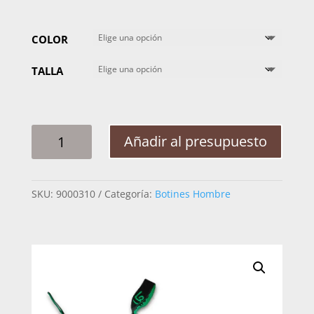
COLOR
TALLA
BOTIN
Añadir al presupuesto
LA
BARCA
WELT
SKU:
9000310
Categoría:
Botines Hombre
POLIURETANO
P217
CANTIDAD