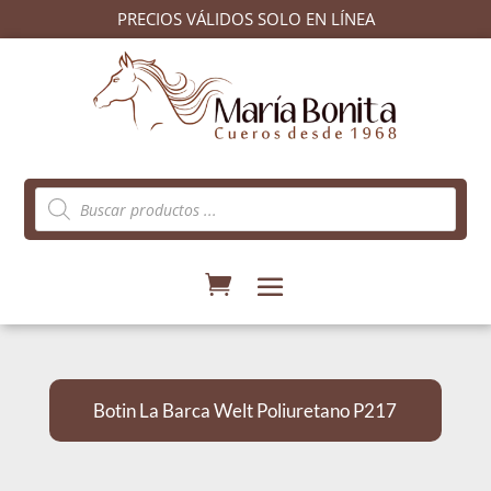
PRECIOS VÁLIDOS SOLO EN LÍNEA
Búsqueda
de
productos
Botin La Barca Welt Poliuretano P217