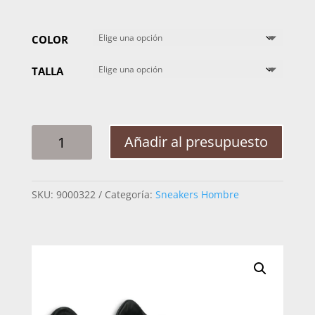
COLOR
TALLA
SNEAKER
Añadir al presupuesto
HOMBRE
MABO
RES/PITON
SKU:
9000322
Categoría:
Sneakers Hombre
2099RPT
CANTIDAD