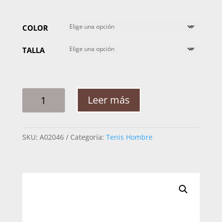
COLOR
TALLA
TENIS
Leer más
CUADRA
NILOTICUS
TAUPE
SKU:
A02046
Categoría:
Tenis Hombre
F00
CANTIDAD