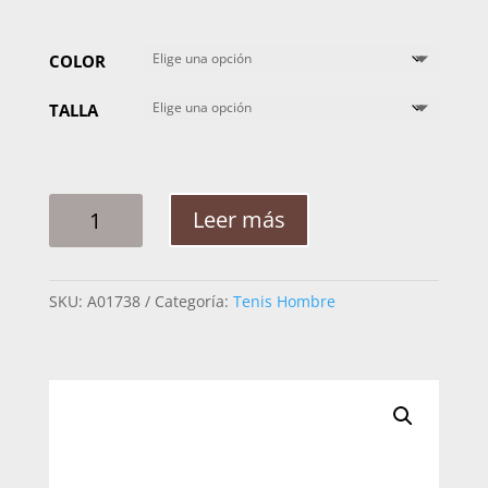
COLOR
TALLA
TENIS
Leer más
HOMBRE
CUADRA
NACIO
SKU:
A01738
Categoría:
Tenis Hombre
01KCABC
AVESTRUZ
CANTIDAD