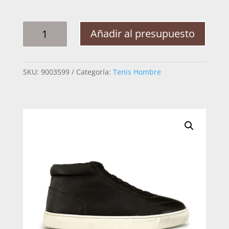
TENIS
Añadir al presupuesto
HOMBRE
GUISTO
15241
SKU:
9003599
Categoría:
Tenis Hombre
RES
CANTIDAD