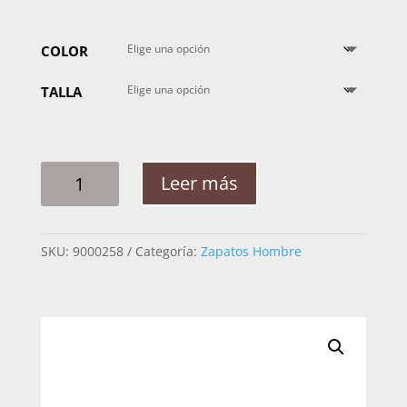
COLOR
TALLA
MOCASIN
Leer más
CUADRA
PITON
CHOCO
SKU:
9000258
Categoría:
Zapatos Hombre
A07PMBM
F00
CANTIDAD