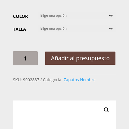
COLOR
TALLA
MOCASIN
Añadir al presupuesto
HOMBRE
MABO
CMB
SKU:
9002887
Categoría:
Zapatos Hombre
MOD8029
CANTIDAD