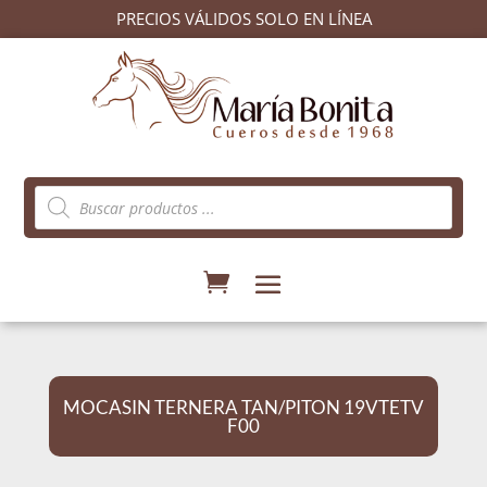
PRECIOS VÁLIDOS SOLO EN LÍNEA
Búsqueda
de
productos
MOCASIN TERNERA TAN/PITON 19VTETV
F00