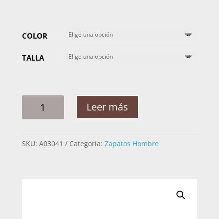
COLOR
TALLA
MOCASIN
Leer más
TERNERA
TAN/PITON
19VTETV
SKU:
A03041
Categoría:
Zapatos Hombre
F00
CANTIDAD