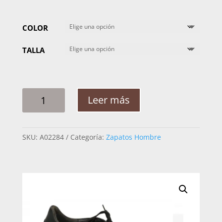
COLOR
TALLA
ZAPATO
Leer más
CUADRA
CAIMAN
23KCWGW
SKU:
A02284
Categoría:
Zapatos Hombre
F00
CANTIDAD