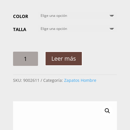
COLOR
TALLA
ZAPATO
Leer más
HOMBRE
CUADRA
62FBSBS
SKU:
9002611
Categoría:
Zapatos Hombre
BECERRO
INCA
CANTIDAD