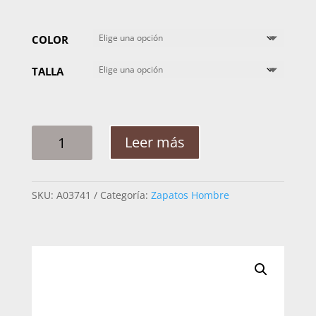
COLOR
TALLA
ZAPATO
Leer más
HOMBRE
CUADRA
INCA
SKU:
A03741
Categoría:
Zapatos Hombre
24WTVCR
F00
CANTIDAD