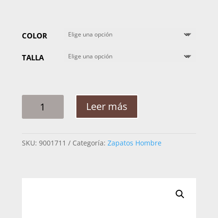
COLOR
TALLA
ZAPATO
Leer más
MOCASIN
HOMBRE
CUADRA
SKU:
9001711
Categoría:
Zapatos Hombre
12VBVBV
BECERRON
BROKN
CANTIDAD