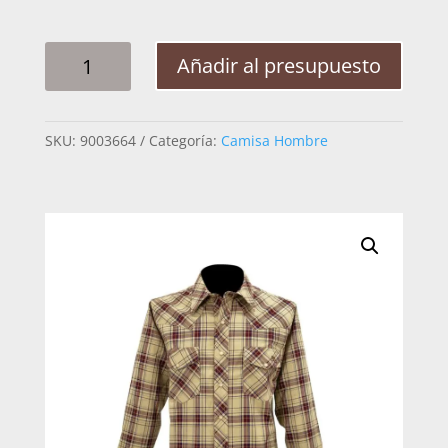
CAMISA
Añadir al presupuesto
HOMBRE
CERO
UNO
SKU:
9003664
Categoría:
Camisa Hombre
TINTO
CUADROS
CANTIDAD