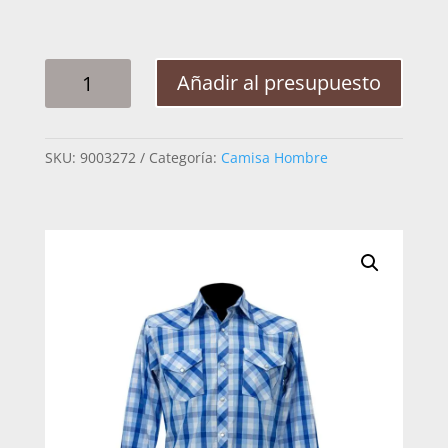
CAMISA
Añadir al presupuesto
HOMBRE
TNT
VAQUERA
SKU:
9003272
Categoría:
Camisa Hombre
CUADRADO
CIELO
90054
CANTIDAD