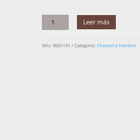
CHAMARRA
Leer más
HOMBRE
JG
HERON
SKU:
9001191
Categoría:
Chamarra Hombre
CANTIDAD