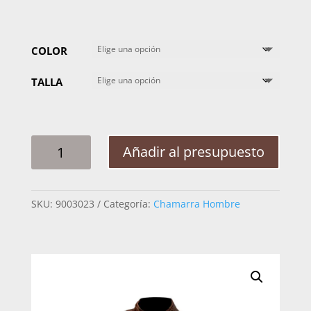
COLOR
TALLA
CHAMARRA
Añadir al presupuesto
HOMBRE
MABO
EDU
SKU:
9003023
Categoría:
Chamarra Hombre
JONATAN
CORRUGADA
CANTIDAD