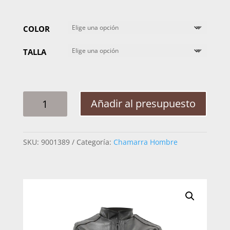
COLOR
TALLA
CHAMARRA
Añadir al presupuesto
HOMBRE
MABO
JG
SKU:
9001389
Categoría:
Chamarra Hombre
CARLO
CANTIDAD