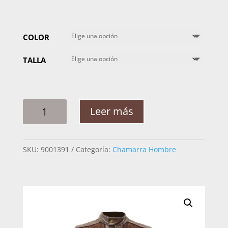
COLOR
TALLA
CHAMARRA
Leer más
HOMBRE
MABO
PREMIUM
SKU:
9001391
Categoría:
Chamarra Hombre
EC
AQUILES
FLORENCIA
CANTIDAD