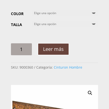
COLOR
TALLA
CINTO
Leer más
HOMBRE
CUADRA
PITBULL
SKU:
9000360
Categoría:
Cinturon Hombre
CS321RS
CANTIDAD