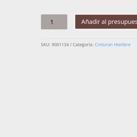
CINTO
Añadir al presupue
HOMBRE
MABO
LISO
SKU:
9001134
Categoría:
Cinturon Hombre
CANTIDAD