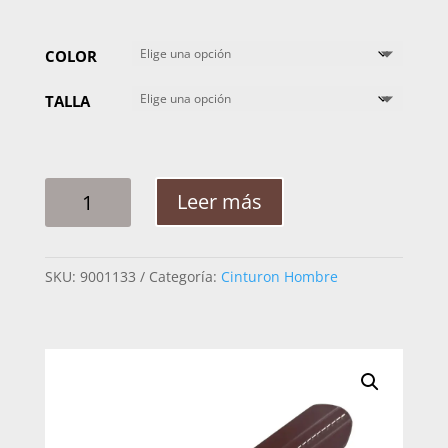
COLOR
TALLA
CINTO
Leer más
HOMBRE
MABO
UNA
SKU:
9001133
Categoría:
Cinturon Hombre
LINEA
COCIDA
CANTIDAD