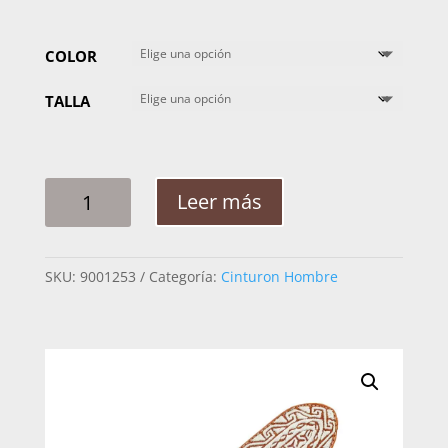
COLOR
TALLA
CINTO
Leer más
HOMBRE
PITA
5
SKU:
9001253
Categoría:
Cinturon Hombre
GRECAS
OLA
OJO
Y
2PG
CANTIDAD