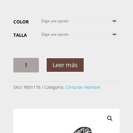
COLOR
TALLA
CINTO
Leer más
HOMBRE
PITA
CABALLO
SKU:
9001176
Categoría:
Cinturon Hombre
HERRADURA
GUIA
GRECA
2PG
CANTIDAD