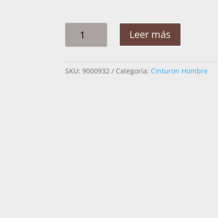
CINTO
Leer más
HOMBRE
PITA
CABALLO
SKU:
9000932
Categoría:
Cinturon Hombre
PETATILLO
2PG
CANTIDAD