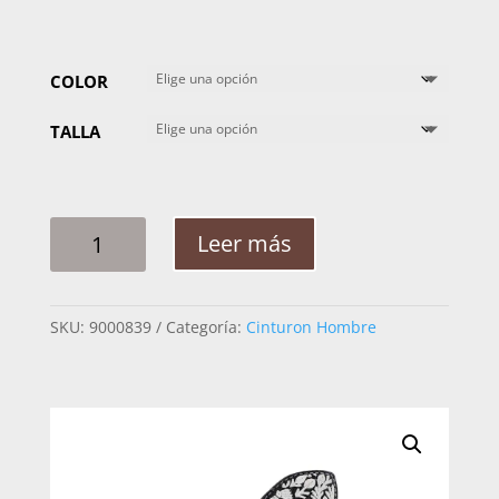
COLOR
TALLA
CINTO
Leer más
HOMBRE
PITA
CABALLO
SKU:
9000839
Categoría:
Cinturon Hombre
RAMEADO
ORQUEDEA
2
1/4
PG
CANTIDAD