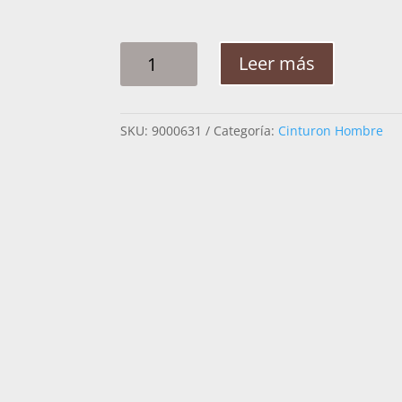
CINTO
Leer más
HOMBRE
PITA
CABALLOS
SKU:
9000631
Categoría:
Cinturon Hombre
CRUCES
2PG
CANTIDAD