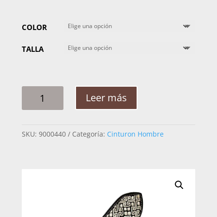
COLOR
TALLA
CINTO
Leer más
HOMBRE
PITA
CUADROS
SKU:
9000440
Categoría:
Cinturon Hombre
2
1/4"
CANTIDAD