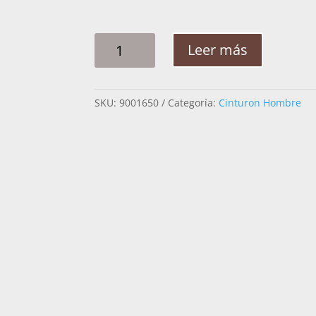
CINTO
Leer más
HOMBRE
PITA
ESCALON
SKU:
9001650
Categoría:
Cinturon Hombre
GUIA
2PG
CANTIDAD