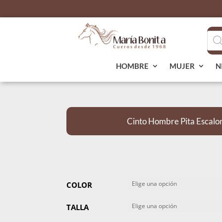
Bús
de
pro
HOMBRE
MUJER
N
Cinto Hombre Pita Escalo
COLOR
TALLA