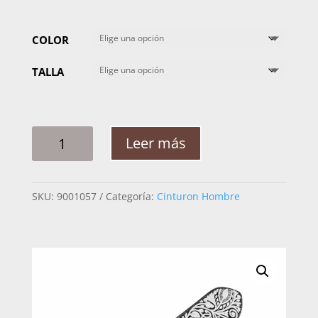
COLOR
TALLA
CINTO
Leer más
HOMBRE
PITA
EXT
SKU:
9001057
Categoría:
Cinturon Hombre
CABALLO
HOJAS
2PG
CANTIDAD