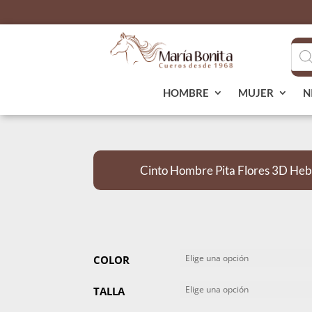
Bús
de
pro
HOMBRE
MUJER
N
Cinto Hombre Pita Flores 3D Hebi
COLOR
TALLA