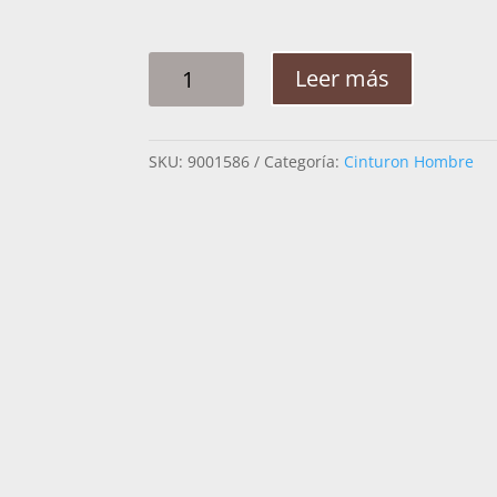
CINTO
Leer más
HOMBRE
PITA
FLORES
SKU:
9001586
Categoría:
Cinturon Hombre
3D
HEBILLA
LARGA
2
1/4PG
CANTIDAD