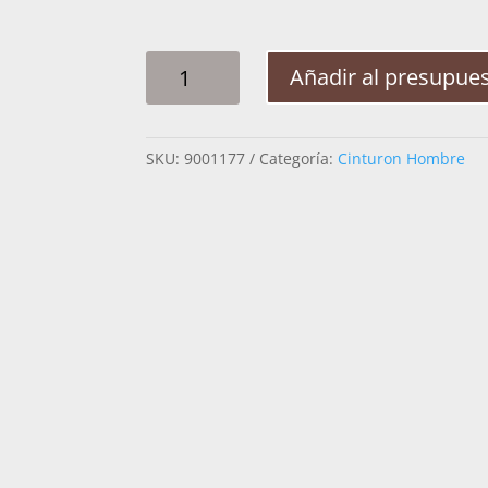
CINTO
Añadir al presupue
HOMBRE
PITA
GALLO
SKU:
9001177
Categoría:
Cinturon Hombre
GUIA
RAMEADO
2PG
CANTIDAD