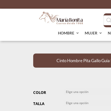
Bús
de
pro
HOMBRE
MUJER
N
Cinto Hombre Pita Gallo Gui
COLOR
TALLA