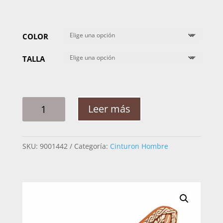
COLOR
TALLA
CINTO
Leer más
HOMBRE
PITA
GRECA
SKU:
9001442
Categoría:
Cinturon Hombre
OLA
RAMEADO
ARABE
2PG
CANTIDAD