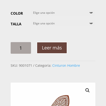
COLOR
TALLA
CINTO
Leer más
HOMBRE
PITA
GRECAS
SKU:
9001071
Categoría:
Cinturon Hombre
OLAS
2
PG
CANTIDAD