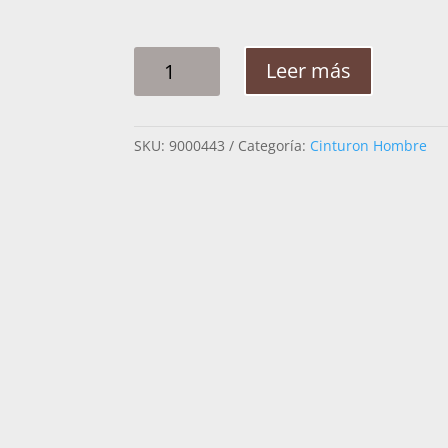
CINTO
Leer más
HOMBRE
PITA
GUIA
SKU:
9000443
Categoría:
Cinturon Hombre
ESPAÑOLA
2"
1/4
CANTIDAD