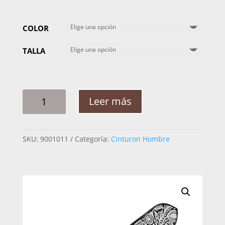
COLOR
TALLA
CINTO
Leer más
HOMBRE
PITA
HOJAS
SKU:
9001011
Categoría:
Cinturon Hombre
CABALLO
EXT
2PG
CANTIDAD