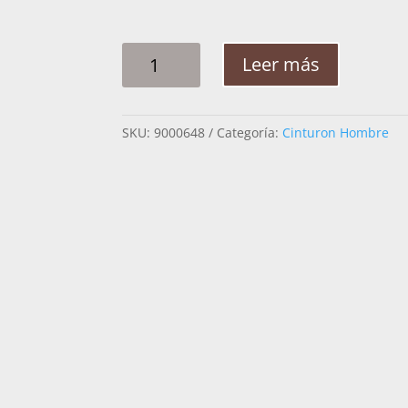
CINTO
Leer más
HOMBRE
PITA
QUIMERA
SKU:
9000648
Categoría:
Cinturon Hombre
2
1/4PG
CANTIDAD