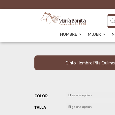
Bús
de
pro
HOMBRE
MUJER
N
Cinto Hombre Pita Quime
COLOR
TALLA