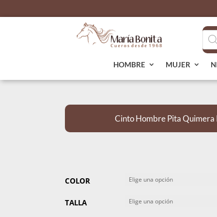
Bús
de
pro
HOMBRE
MUJER
N
Cinto Hombre Pita Quimera F
COLOR
TALLA