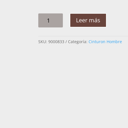
CINTO
Leer más
HOMBRE
PITA
QUIMERA
SKU:
9000833
Categoría:
Cinturon Hombre
FLOR
2
1/4
PG
CANTIDAD